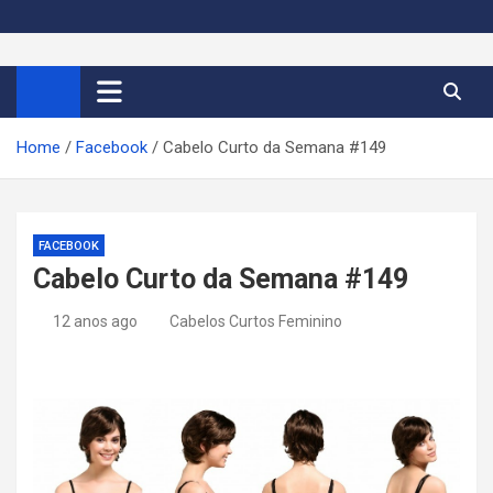
S
k
Cortes de Cabelo Curto
Moda e tendências dos cabelos curtos femininos 2026
i
p
Feminino 2026
t
Home
Facebook
Cabelo Curto da Semana #149
o
c
o
n
FACEBOOK
t
Cabelo Curto da Semana #149
e
n
12 anos ago
Cabelos Curtos Feminino
t