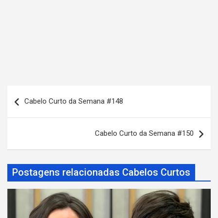
N
Cabelo Curto da Semana #148
a
v
Cabelo Curto da Semana #150
e
g
a
Postagens relacionadas Cabelos Curtos
ç
ã
o