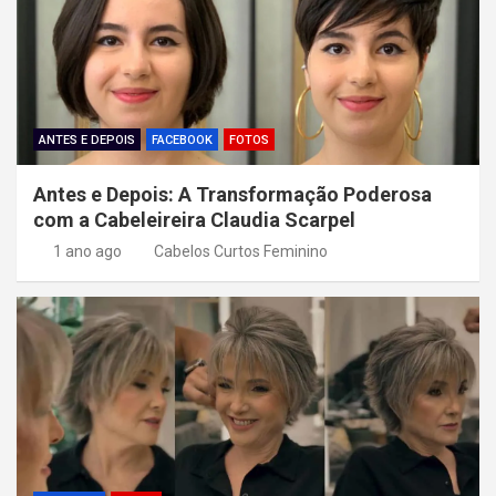
d
e
P
o
ANTES E DEPOIS
FACEBOOK
FOTOS
s
Antes e Depois: A Transformação Poderosa
t
com a Cabeleireira Claudia Scarpel
1 ano ago
Cabelos Curtos Feminino