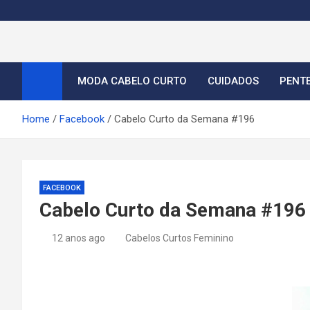
S
k
i
Cortes de Cabelo Curt
Moda e tendências dos cabelos curtos femininos 2026
p
t
MODA CABELO CURTO
CUIDADOS
PENT
o
c
Home
Facebook
Cabelo Curto da Semana #196
o
n
t
e
FACEBOOK
n
Cabelo Curto da Semana #196
t
12 anos ago
Cabelos Curtos Feminino