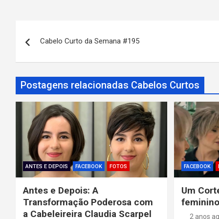
N
Cabelo Curto da Semana #195
a
v
Postagens relacionadas Cabelos Curtos
e
g
a
ç
ã
ANTES E DEPOIS
FACEBOOK
FOTOS
FACEBOOK
o
Antes e Depois: A
Um Corte
Transformação Poderosa com
feminino
d
a Cabeleireira Claudia Scarpel
2 anos a