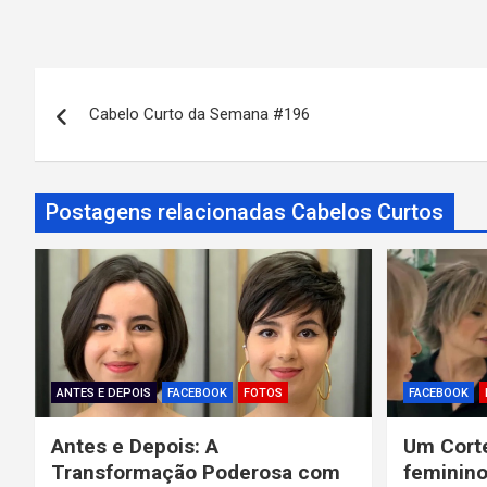
N
Cabelo Curto da Semana #196
a
v
Postagens relacionadas Cabelos Curtos
e
g
a
ç
ã
ANTES E DEPOIS
FACEBOOK
FOTOS
FACEBOOK
o
Antes e Depois: A
Um Corte
Transformação Poderosa com
feminino