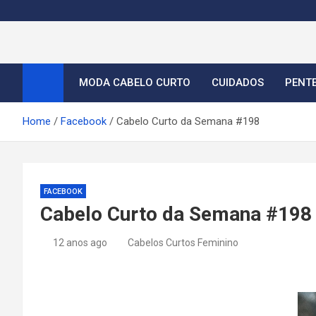
S
k
i
Cortes de Cabelo Curt
Moda e tendências dos cabelos curtos femininos 2026
p
t
MODA CABELO CURTO
CUIDADOS
PENT
o
c
Home
Facebook
Cabelo Curto da Semana #198
o
n
t
e
FACEBOOK
n
Cabelo Curto da Semana #198
t
12 anos ago
Cabelos Curtos Feminino