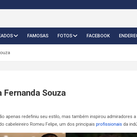
o Feminino 2026
EADOS
FAMOSAS
FOTOS
FACEBOOK
ENDERE
Souza
a Fernanda Souza
o apenas redefiniu seu estilo, mas também inspirou admiradores a
 cabeleireiro Romeu Felipe, um dos principais
profissionais
da indú