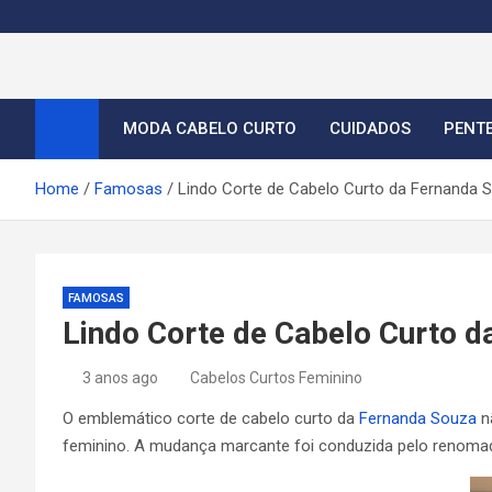
S
k
i
Cortes de Cabelo Curt
Moda e tendências dos cabelos curtos femininos 2026
p
t
MODA CABELO CURTO
CUIDADOS
PENT
o
c
Home
Famosas
Lindo Corte de Cabelo Curto da Fernanda 
o
n
t
e
FAMOSAS
n
Lindo Corte de Cabelo Curto d
t
3 anos ago
Cabelos Curtos Feminino
O emblemático corte de cabelo curto da
Fernanda Souza
nã
feminino. A mudança marcante foi conduzida pelo renomado