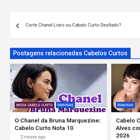
N
Corte Chanel Loiro ou Cabelo Curto Desfiado?
a
v
Postagens relacionadas Cabelos Curtos
e
g
a
ç
ã
MODA CABELO CURTO
FAMOSAS
FAMOSAS
o
O Chanel da Bruna Marquezine:
Cabelo C
Cabelo Curto Nota 10
Alves co
d
2026
2 meses ago