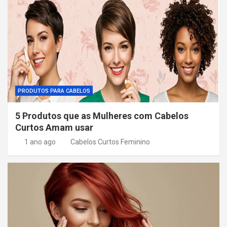
o
d
e
P
o
s
PRODUTOS PARA CABELOS
t
5 Produtos que as Mulheres com Cabelos
Curtos Amam usar
1 ano ago
Cabelos Curtos Feminino