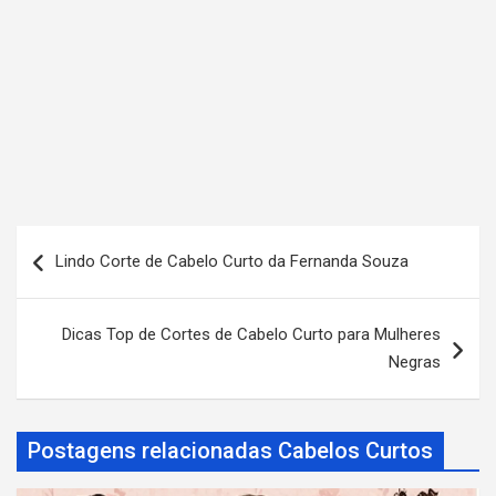
N
Lindo Corte de Cabelo Curto da Fernanda Souza
a
v
Dicas Top de Cortes de Cabelo Curto para Mulheres
e
Negras
g
a
Postagens relacionadas Cabelos Curtos
ç
ã