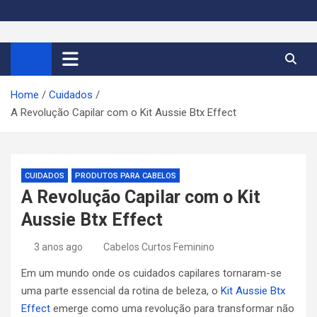
S
k
Cortes de Cabelo Curto
Moda e tendências dos cabelos curtos femininos 2026
i
p
Feminino 2026
t
Home
Cuidados
o
A Revolução Capilar com o Kit Aussie Btx Effect
c
o
n
t
CUIDADOS
PRODUTOS PARA CABELOS
e
A Revolução Capilar com o Kit
n
Aussie Btx Effect
t
3 anos ago
Cabelos Curtos Feminino
Em um mundo onde os cuidados capilares tornaram-se
uma parte essencial da rotina de beleza, o
Kit Aussie Btx
Effect
emerge como uma revolução para transformar não