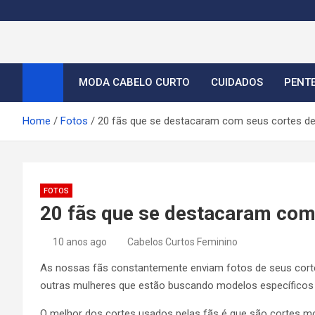
S
k
i
Cortes de Cabelo Curt
Moda e tendências dos cabelos curtos femininos 2026
p
t
MODA CABELO CURTO
CUIDADOS
PENT
o
c
Home
Fotos
20 fãs que se destacaram com seus cortes de
o
n
t
e
FOTOS
n
20 fãs que se destacaram com 
t
10 anos ago
Cabelos Curtos Feminino
As nossas fãs constantemente enviam fotos de seus cortes
outras mulheres que estão buscando modelos específicos 
O melhor dos cortes usados pelas fãs é que são cortes 