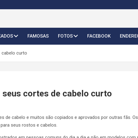
o Feminino 2026
EADOS
FAMOSAS
FOTOS
FACEBOOK
ENDERE
 cabelo curto
seus cortes de cabelo curto
 de cabelo e muitos são copiados e aprovados por outras fãs. Os 
para seus rostos e cabelos.
mostrados em pessoas comuns do dia a dia e não em modelos com 