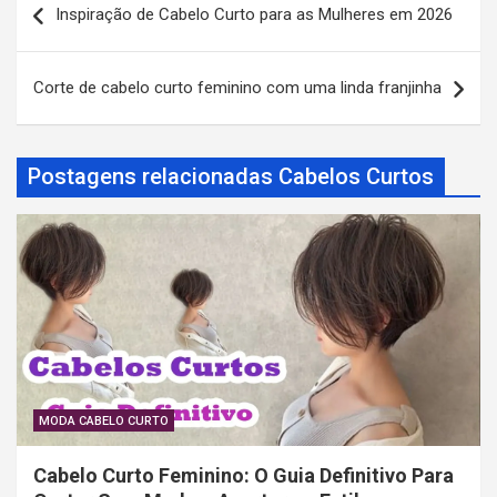
Inspiração de Cabelo Curto para as Mulheres em 2026
a
v
Corte de cabelo curto feminino com uma linda franjinha
e
g
a
Postagens relacionadas Cabelos Curtos
ç
ã
o
d
e
P
o
MODA CABELO CURTO
s
Cabelo Curto Feminino: O Guia Definitivo Para
t