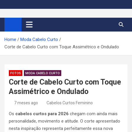
S
k
Cortes de Cabelo Curto
Moda e tendências dos cabelos curtos femininos 2026
i
p
Feminino 2026
t
Home
Moda Cabelo Curto
o
Corte de Cabelo Curto com Toque Assimétrico e Ondulado
c
o
n
t
FOTOS
MODA CABELO CURTO
e
Corte de Cabelo Curto com Toque
n
Assimétrico e Ondulado
t
7 meses ago
Cabelos Curtos Feminino
Os
cabelos curtos para 2026
chegam com ainda mais
personalidade, movimento e atitude. O corte apresentado
nesta inspiração representa perfeitamente essa nova