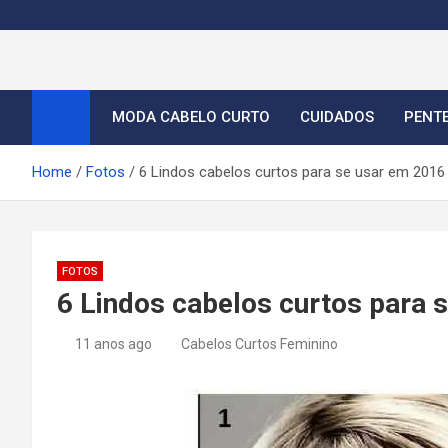
S
k
i
Cortes de Cabelo Curt
Moda e tendências dos cabelos curtos femininos 2026
p
t
MODA CABELO CURTO
CUIDADOS
PENT
o
c
Home
Fotos
6 Lindos cabelos curtos para se usar em 2016
o
n
t
e
FOTOS
n
6 Lindos cabelos curtos para 
t
11 anos ago
Cabelos Curtos Feminino