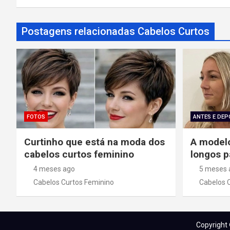
v
Postagens relacionadas Cabelos Curtos
e
g
a
ç
ã
FOTOS
ANTES E DEP
o
Curtinho que está na moda dos
A modelo
cabelos curtos feminino
longos p
d
4 meses ago
5 meses 
e
Cabelos Curtos Feminino
Cabelos 
P
o