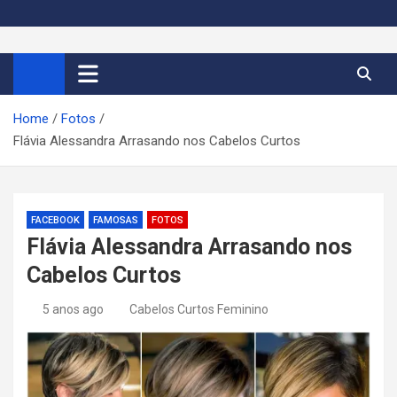
S
k
Cortes de Cabelo Curto
Moda e tendências dos cabelos curtos femininos 2026
i
p
Feminino 2026
t
Home
Fotos
o
Flávia Alessandra Arrasando nos Cabelos Curtos
c
o
n
t
FACEBOOK
FAMOSAS
FOTOS
e
Flávia Alessandra Arrasando nos
n
Cabelos Curtos
t
5 anos ago
Cabelos Curtos Feminino