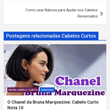
v
Como usar Babosa para Ajudar nos Cabelos
e
Ressecados
g
a
Postagens relacionadas Cabelos Curtos
ç
ã
o
d
e
P
o
s
MODA CABELO CURTO
FAMOSAS
t
O Chanel da Bruna Marquezine: Cabelo Curto
Nota 10