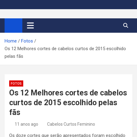
S
k
Cortes de Cabelo Curto
Moda e tendências dos cabelos curtos femininos 2026
i
p
Feminino 2026
t
Home
Fotos
o
Os 12 Melhores cortes de cabelos curtos de 2015 escolhido
c
pelas fãs
o
n
t
e
FOTOS
n
Os 12 Melhores cortes de cabelos
t
curtos de 2015 escolhido pelas
fãs
11 anos ago
Cabelos Curtos Feminino
Os doze cortes que serão apresentados foram escolhido