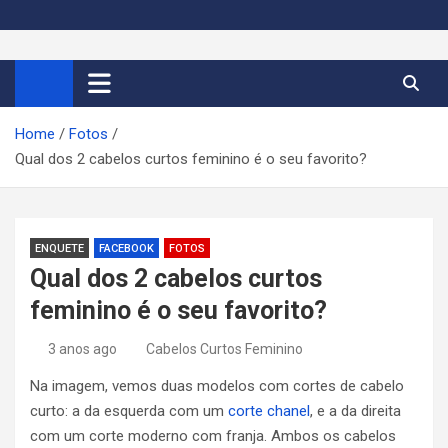
S
k
Cortes de Cabelo Curto
Moda e tendências dos cabelos curtos femininos 2026
i
p
Feminino 2026
t
Home
Fotos
o
Qual dos 2 cabelos curtos feminino é o seu favorito?
c
o
n
t
ENQUETE
FACEBOOK
FOTOS
e
Qual dos 2 cabelos curtos
n
feminino é o seu favorito?
t
3 anos ago
Cabelos Curtos Feminino
Na imagem, vemos duas modelos com cortes de cabelo
curto: a da esquerda com um
corte chanel
, e a da direita
com um corte moderno com franja. Ambos os cabelos