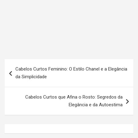
N
Cabelos Curtos Feminino: O Estilo Chanel e a Elegância
a
da Simplicidade
v
e
Cabelos Curtos que Afina o Rosto: Segredos da
g
Elegância e da Autoestima
a
ç
ã