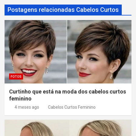
o
Postagens relacionadas Cabelos Curtos
d
e
P
o
s
t
FOTOS
Curtinho que está na moda dos cabelos curtos
feminino
4 meses ago
Cabelos Curtos Feminino