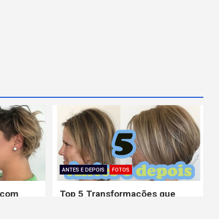
ANTES E DEPOIS
FOTOS
 com
Top 5 Transformações que
Ondulado
Inspiram os Cabelos Curtos