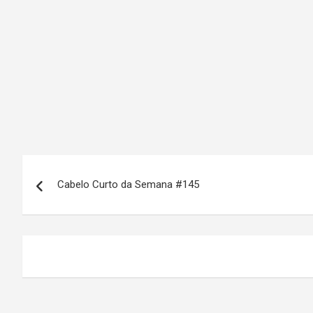
N
Cabelo Curto da Semana #145
a
v
e
g
a