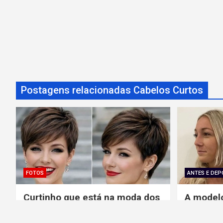
ç
ã
o
d
Postagens relacionadas Cabelos Curtos
e
P
o
s
FOTOS
ANTES E DEP
t
Curtinho que está na moda dos
A modelo
cabelos curtos feminino
longos p