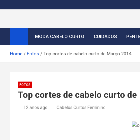
S
k
i
Cortes de Cabelo Curt
Moda e tendências dos cabelos curtos femininos 2026
p
t
MODA CABELO CURTO
CUIDADOS
PENT
o
c
Home
Fotos
Top cortes de cabelo curto de Março 2014
o
n
t
e
FOTOS
n
Top cortes de cabelo curto d
t
12 anos ago
Cabelos Curtos Feminino