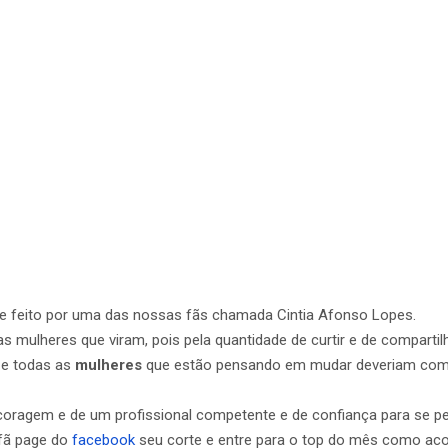
te feito por uma das nossas fãs chamada Cintia Afonso Lopes.
as mulheres que viram, pois pela quantidade de curtir e de compar
 e todas as
mulheres
que estão pensando em mudar deveriam come
oragem e de um profissional competente e de confiança para se p
fã page do
facebook
seu corte e entre para o top do mês como ac