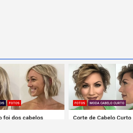
OIS
FOTOS
FOTOS
MODA CABELO CURTO
 foi dos cabelos
Corte de Cabelo Curto
ara o cabelo curto
Toque Assimétrico e 