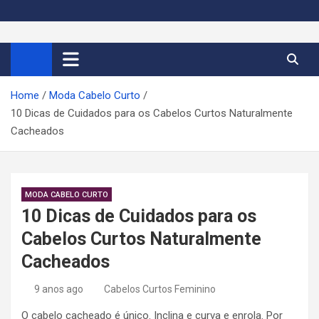
S
k
Cortes de Cabelo Curto
Moda e tendências dos cabelos curtos femininos 2026
i
p
Feminino 2026
t
Home
Moda Cabelo Curto
o
10 Dicas de Cuidados para os Cabelos Curtos Naturalmente
c
Cacheados
o
n
t
e
MODA CABELO CURTO
n
10 Dicas de Cuidados para os
t
Cabelos Curtos Naturalmente
Cacheados
9 anos ago
Cabelos Curtos Feminino
O cabelo cacheado é único. Inclina e curva e enrola. Por