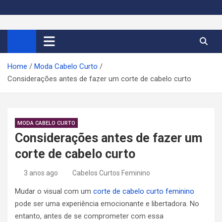
S
k
Cortes de Cabelo Curto
Moda e tendências dos cabelos curtos femininos 2026
i
p
Feminino 2026
t
Home
Moda Cabelo Curto
o
Considerações antes de fazer um corte de cabelo curto
c
o
n
t
MODA CABELO CURTO
e
Considerações antes de fazer um
n
corte de cabelo curto
t
3 anos ago
Cabelos Curtos Feminino
Mudar o visual com um
corte de cabelo curto feminino
pode ser uma experiência emocionante e libertadora. No
entanto, antes de se comprometer com essa