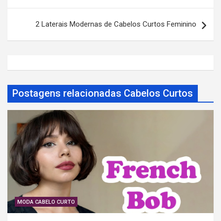
v
e
2 Laterais Modernas de Cabelos Curtos Feminino
g
a
ç
ã
Postagens relacionadas Cabelos Curtos
o
d
e
P
o
s
t
MODA CABELO CURTO