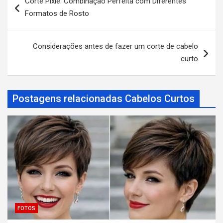
Corte Pixie: Combinação Perfeita com Diferentes
a
Formatos de Rosto
v
e
Considerações antes de fazer um corte de cabelo
g
curto
a
ç
Postagens relacionadas Cabelos Curtos
ã
o
d
e
P
o
s
FOTOS
t