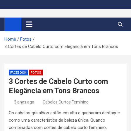
S
k
Cortes de Cabelo Curto
Moda e tendências dos cabelos curtos femininos 2026
i
p
Feminino 2026
t
Home
Fotos
o
3 Cortes de Cabelo Curto com Elegância em Tons Brancos
c
o
n
t
FACEBOOK
FOTOS
e
3 Cortes de Cabelo Curto com
n
Elegância em Tons Brancos
t
3 anos ago
Cabelos Curtos Feminino
Os cabelos grisalhos estão em alta e ganharam destaque
como uma característica de beleza única. Quando
combinados com cortes de cabelo curto feminino,