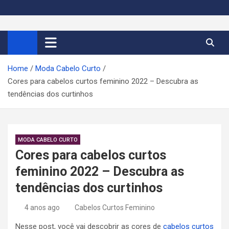
S
k
Cortes de Cabelo Curto
Moda e tendências dos cabelos curtos femininos 2026
i
p
Feminino 2026
t
Home
Moda Cabelo Curto
o
Cores para cabelos curtos feminino 2022 – Descubra as
c
tendências dos curtinhos
o
n
t
e
MODA CABELO CURTO
n
Cores para cabelos curtos
t
feminino 2022 – Descubra as
tendências dos curtinhos
4 anos ago
Cabelos Curtos Feminino
Nesse post, você vai descobrir as cores de
cabelos curtos