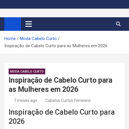
S
k
Cortes de Cabelo Curto
Moda e tendências dos cabelos curtos femininos 2026
i
p
Feminino 2026
t
Home
Moda Cabelo Curto
o
Inspiração de Cabelo Curto para as Mulheres em 2026
c
o
n
t
MODA CABELO CURTO
e
Inspiração de Cabelo Curto para
n
as Mulheres em 2026
t
7 meses ago
Cabelos Curtos Feminino
Inspiração de Cabelo Curto para
2026