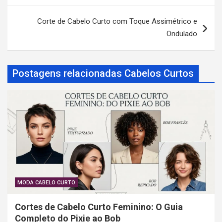
e
Corte de Cabelo Curto com Toque Assimétrico e
g
Ondulado
a
ç
Postagens relacionadas Cabelos Curtos
ã
o
d
e
P
o
s
MODA CABELO CURTO
t
Cortes de Cabelo Curto Feminino: O Guia
Completo do Pixie ao Bob