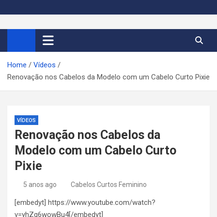
S
k
Cortes de Cabelo Curto
Moda e tendências dos cabelos curtos femininos 2026
i
p
Feminino 2026
t
Home
Vídeos
o
Renovação nos Cabelos da Modelo com um Cabelo Curto Pixie
c
o
n
t
VÍDEOS
e
Renovação nos Cabelos da
n
Modelo com um Cabelo Curto
t
Pixie
5 anos ago
Cabelos Curtos Feminino
[embedyt] https://www.youtube.com/watch?
v=yhZq6wowBu4[/embedyt]