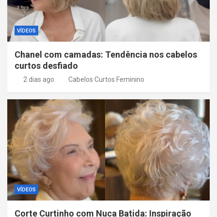
s
t
VÍDEOS
Chanel com camadas: Tendência nos cabelos
curtos desfiado
2 dias ago
Cabelos Curtos Feminino
VÍDEOS
Corte Curtinho com Nuca Batida: Inspiração