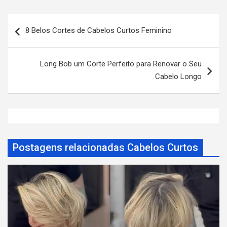
N
8 Belos Cortes de Cabelos Curtos Feminino
a
v
Long Bob um Corte Perfeito para Renovar o Seu
e
Cabelo Longo
g
a
ç
ã
Postagens relacionadas Cabelos Curtos
o
d
e
P
o