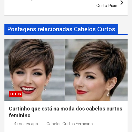
e
Curto Pixie
g
a
Postagens relacionadas Cabelos Curtos
ç
ã
o
d
e
P
o
s
FOTOS
t
Curtinho que está na moda dos cabelos curtos
feminino
4 meses ago
Cabelos Curtos Feminino