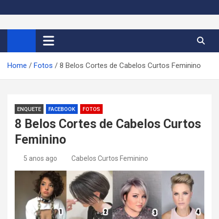
S
k
Cortes de Cabelo Curto
Moda e tendências dos cabelos curtos femininos 2026
i
p
Feminino 2026
t
Home
Fotos
8 Belos Cortes de Cabelos Curtos Feminino
o
c
o
n
ENQUETE
FACEBOOK
FOTOS
t
8 Belos Cortes de Cabelos Curtos
e
Feminino
n
t
5 anos ago
Cabelos Curtos Feminino