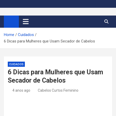
S
k
Cortes de Cabelo Curto
Moda e tendências dos cabelos curtos femininos 2026
i
p
Feminino 2026
t
Home
Cuidados
o
6 Dicas para Mulheres que Usam Secador de Cabelos
c
o
n
t
CUIDADOS
e
6 Dicas para Mulheres que Usam
n
Secador de Cabelos
t
4 anos ago
Cabelos Curtos Feminino