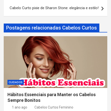
e
Cabelo Curto pixie de Sharon Stone: elegância e estilo!
g
a
Postagens relacionadas Cabelos Curtos
ç
ã
o
d
e
P
o
s
CUIDADOS
t
Hábitos Essenciais para Manter os Cabelos
Sempre Bonitos
1 ano ago
Cabelos Curtos Feminino