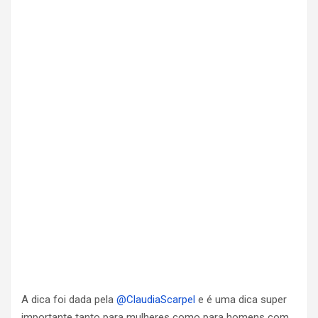
A dica foi dada pela
@ClaudiaScarpel
e é uma dica super
importante tanto para mulheres como para homens com