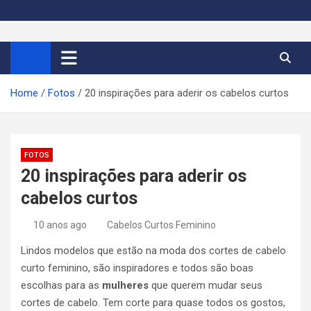
S
k
Cortes de Cabelo Curto
Moda e tendências dos cabelos curtos femininos 2026
i
p
Feminino 2026
t
Home
Fotos
20 inspirações para aderir os cabelos curtos
o
c
o
n
FOTOS
t
20 inspirações para aderir os
e
cabelos curtos
n
t
10 anos ago
Cabelos Curtos Feminino
Lindos modelos que estão na moda dos cortes de cabelo
curto feminino, são inspiradores e todos são boas
escolhas para as
mulheres
que querem mudar seus
cortes de cabelo. Tem corte para quase todos os gostos,