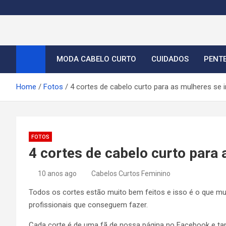
S
k
i
Cortes de Cabelo Curt
Moda e tendências dos cabelos curtos femininos 2026
p
t
MODA CABELO CURTO
CUIDADOS
PENT
o
c
Home
Fotos
4 cortes de cabelo curto para as mulheres se
o
n
t
e
FOTOS
n
4 cortes de cabelo curto para
t
10 anos ago
Cabelos Curtos Feminino
Todos os cortes estão muito bem feitos e isso é o que m
profissionais que conseguem fazer.
Cada corte é de uma fã de nossa página no Facebook e t