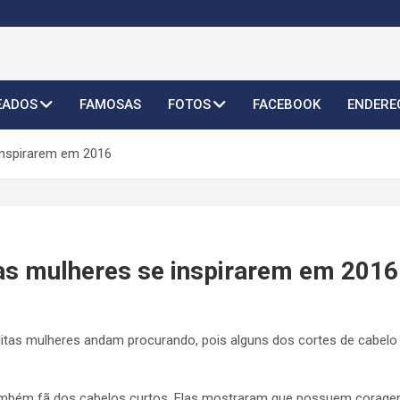
o Feminino 2026
EADOS
FAMOSAS
FOTOS
FACEBOOK
ENDERE
 inspirarem em 2016
 as mulheres se inspirarem em 2016
uitas mulheres andam procurando, pois alguns dos cortes de cabel
ambém fã dos cabelos curtos. Elas mostraram que possuem corage