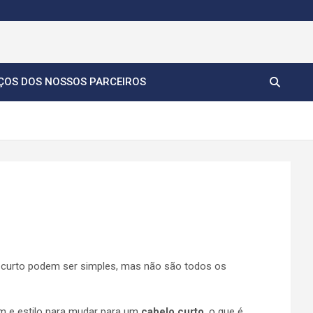
ÇOS DOS NOSSOS PARCEIROS
o curto podem ser simples, mas não são todos os
m e estilo para mudar para um
cabelo curto
, o que é