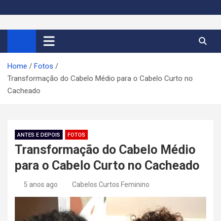
S
k
Cortes de Cabelo Curto
Moda e tendências dos cabelos curtos femininos 2026
i
p
Feminino 2026
t
Home
Fotos
o
Transformação do Cabelo Médio para o Cabelo Curto no
c
Cacheado
o
n
t
e
ANTES E DEPOIS
FOTOS
n
Transformação do Cabelo Médio
t
para o Cabelo Curto no Cacheado
5 anos ago
Cabelos Curtos Feminino