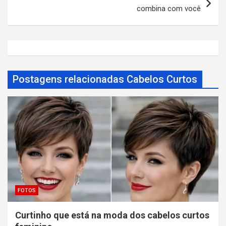
g
combina com você
a
ç
ã
o
Postagens relacionadas Cabelos Curtos
d
e
P
o
s
t
FOTOS
Curtinho que está na moda dos cabelos curtos