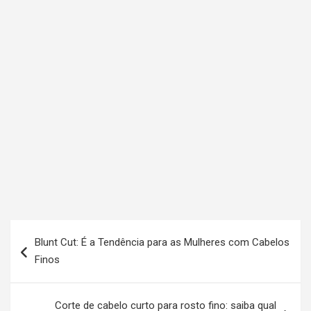
N
Blunt Cut: É a Tendência para as Mulheres com Cabelos
a
Finos
v
e
Corte de cabelo curto para rosto fino: saiba qual