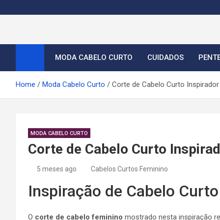
S
k
i
Cortes de Cabelo Curt
Moda e tendências dos cabelos curtos femininos 2026
p
t
MODA CABELO CURTO
CUIDADOS
PENT
o
c
Home
Moda Cabelo Curto
Corte de Cabelo Curto Inspirado
o
n
t
e
MODA CABELO CURTO
n
Corte de Cabelo Curto Inspira
t
5 meses ago
Cabelos Curtos Feminino
Inspiração de Cabelo Curto
O
corte de cabelo feminino
mostrado nesta inspiração re