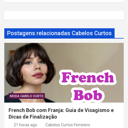
a
ç
ã
o
Postagens relacionadas Cabelos Curtos
d
e
P
o
s
t
MODA CABELO CURTO
French Bob com Franja: Guia de Visagismo e
Dicas de Finalização
21 horas ago
Cabelos Curtos Feminino