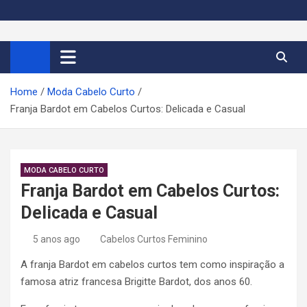
S
k
Cortes de Cabelo Curto
Moda e tendências dos cabelos curtos femininos 2026
i
p
Feminino 2026
t
Home
Moda Cabelo Curto
o
Franja Bardot em Cabelos Curtos: Delicada e Casual
c
o
n
t
MODA CABELO CURTO
e
Franja Bardot em Cabelos Curtos:
n
Delicada e Casual
t
5 anos ago
Cabelos Curtos Feminino
A franja Bardot em cabelos curtos tem como inspiração a
famosa atriz francesa Brigitte Bardot, dos anos 60.