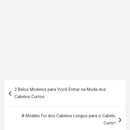
N
2 Belos Modelos para Você Entrar na Moda dos
a
Cabelos Curtos
v
e
A Modelo Foi dos Cabelos Longos para o Cabelo
g
Curto!