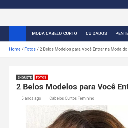
S
k
i
Cortes de Cabelo Curt
Moda e tendências dos cabelos curtos femininos 2026
p
t
MODA CABELO CURTO
CUIDADOS
PENT
o
c
Home
Fotos
2 Belos Modelos para Você Entrar na Moda do
o
n
t
e
ENQUETE
FOTOS
n
2 Belos Modelos para Você En
t
5 anos ago
Cabelos Curtos Feminino