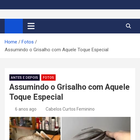
S
k
Cortes de Cabelo Curto
Moda e tendências dos cabelos curtos femininos 2026
i
p
Feminino 2026
t
Home
Fotos
o
Assumindo o Grisalho com Aquele Toque Especial
c
o
n
t
ANTES E DEPOIS
FOTOS
e
Assumindo o Grisalho com Aquele
n
Toque Especial
t
6 anos ago
Cabelos Curtos Feminino