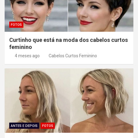
o
s
FOTOS
t
Curtinho que está na moda dos cabelos curtos
feminino
4 meses ago
Cabelos Curtos Feminino
ANTES E DEPOIS
FOTOS