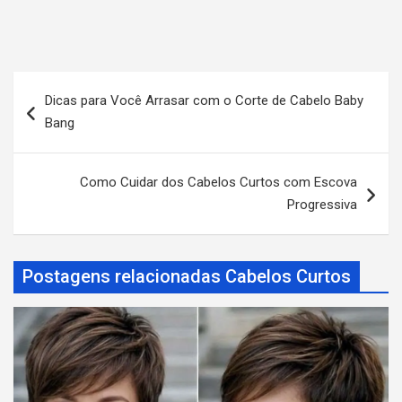
N
Dicas para Você Arrasar com o Corte de Cabelo Baby
a
Bang
v
e
Como Cuidar dos Cabelos Curtos com Escova
g
Progressiva
a
ç
Postagens relacionadas Cabelos Curtos
ã
o
d
e
P