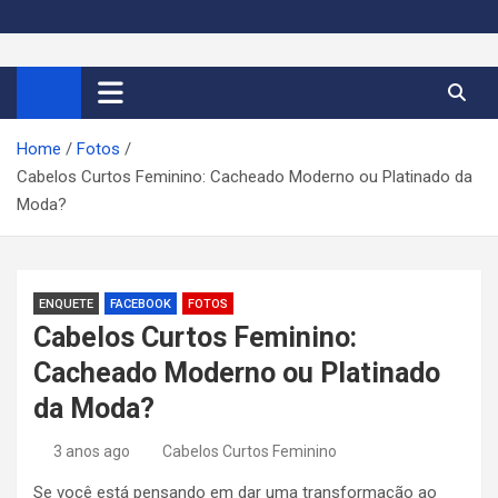
S
k
Cortes de Cabelo Curto
Moda e tendências dos cabelos curtos femininos 2026
i
p
Feminino 2026
t
Home
Fotos
o
Cabelos Curtos Feminino: Cacheado Moderno ou Platinado da
c
Moda?
o
n
t
e
ENQUETE
FACEBOOK
FOTOS
n
Cabelos Curtos Feminino:
t
Cacheado Moderno ou Platinado
da Moda?
3 anos ago
Cabelos Curtos Feminino
Se você está pensando em dar uma transformação ao