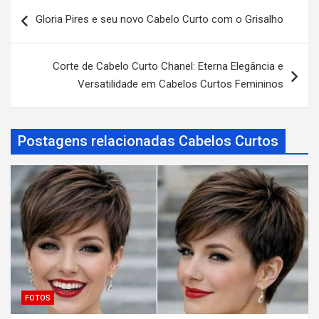
N
Gloria Pires e seu novo Cabelo Curto com o Grisalho
a
v
Corte de Cabelo Curto Chanel: Eterna Elegância e
e
Versatilidade em Cabelos Curtos Femininos
g
a
Postagens relacionadas Cabelos Curtos
ç
ã
o
d
e
P
o
s
FOTOS