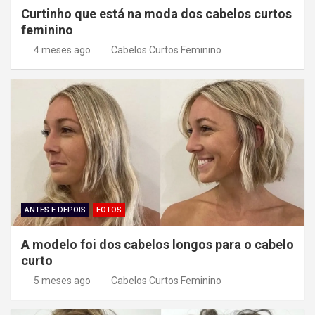
t
Curtinho que está na moda dos cabelos curtos
feminino
4 meses ago
Cabelos Curtos Feminino
ANTES E DEPOIS
FOTOS
A modelo foi dos cabelos longos para o cabelo
curto
5 meses ago
Cabelos Curtos Feminino