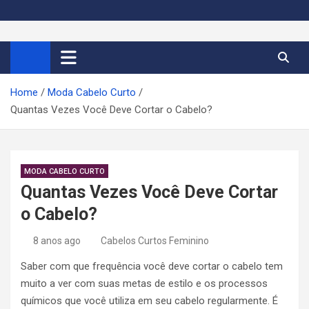
S
k
Cortes de Cabelo Curto
Moda e tendências dos cabelos curtos femininos 2026
i
p
Feminino 2026
t
Home
Moda Cabelo Curto
o
Quantas Vezes Você Deve Cortar o Cabelo?
c
o
n
t
MODA CABELO CURTO
e
Quantas Vezes Você Deve Cortar
n
o Cabelo?
t
8 anos ago
Cabelos Curtos Feminino
Saber com que frequência você deve cortar o cabelo tem
muito a ver com suas metas de estilo e os processos
químicos que você utiliza em seu cabelo regularmente. É