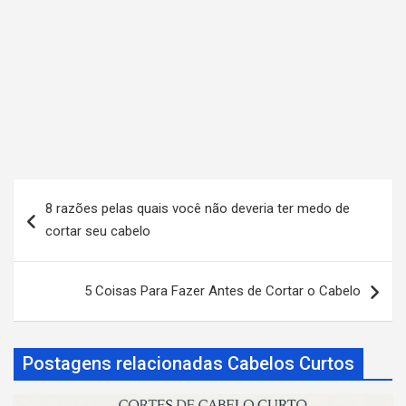
N
8 razões pelas quais você não deveria ter medo de
a
cortar seu cabelo
v
e
5 Coisas Para Fazer Antes de Cortar o Cabelo
g
a
Postagens relacionadas Cabelos Curtos
ç
ã