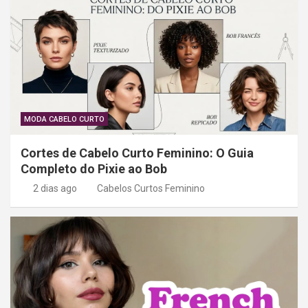
o
d
e
P
o
s
MODA CABELO CURTO
t
Cortes de Cabelo Curto Feminino: O Guia
Completo do Pixie ao Bob
2 dias ago
Cabelos Curtos Feminino