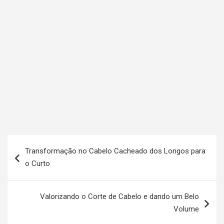
N
Transformação no Cabelo Cacheado dos Longos para
a
o Curto
v
e
Valorizando o Corte de Cabelo e dando um Belo
g
Volume
a