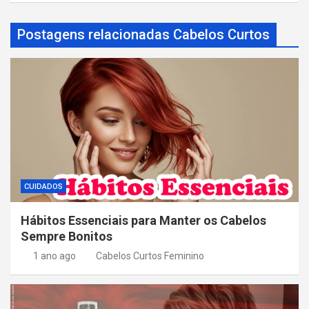
ç
Postagens relacionadas Cabelos Curtos
ã
o
d
e
P
o
s
CUIDADOS
t
Hábitos Essenciais para Manter os Cabelos
Sempre Bonitos
1 ano ago
Cabelos Curtos Feminino