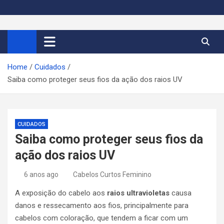
S
k
Cortes de Cabelo Curto
Moda e tendências dos cabelos curtos femininos 2026
i
p
Feminino 2026
t
Home
Cuidados
o
Saiba como proteger seus fios da ação dos raios UV
c
o
n
t
CUIDADOS
e
Saiba como proteger seus fios da
n
ação dos raios UV
t
6 anos ago
Cabelos Curtos Feminino
A exposição do cabelo aos
raios ultravioletas
causa
danos e ressecamento aos fios, principalmente para
cabelos com coloração, que tendem a ficar com um